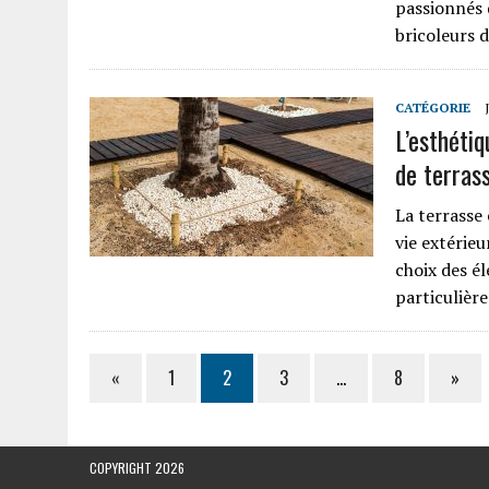
passionnés 
bricoleurs d
CATÉGORIE
L’esthétiq
de terras
La terrasse
vie extérieu
choix des é
particulièr
«
1
2
3
…
8
»
COPYRIGHT 2026