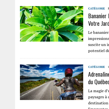
CATÉGORIE
Bananier 
Votre Jar
Le bananier 
impressionn
suscite un i
potentiel d
CATÉGORIE
Adrenalin
du Québe
La magie d’
paysages à 
destination