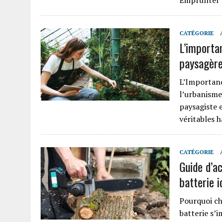
Emprunter s
CATÉGORIE
L’importa
paysagère
L’Importanc
l’urbanisme
paysagiste 
véritables 
CATÉGORIE
Guide d’a
batterie 
Pourquoi ch
batterie s’