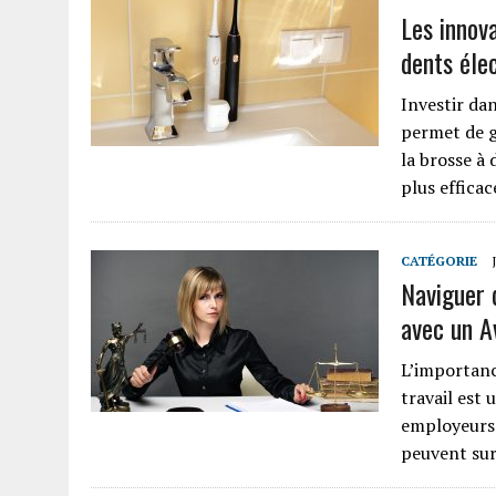
Les innov
dents éle
Investir dan
permet de g
la brosse à
plus effica
CATÉGORIE
Naviguer 
avec un A
L’importance
travail est
employeurs 
peuvent sur